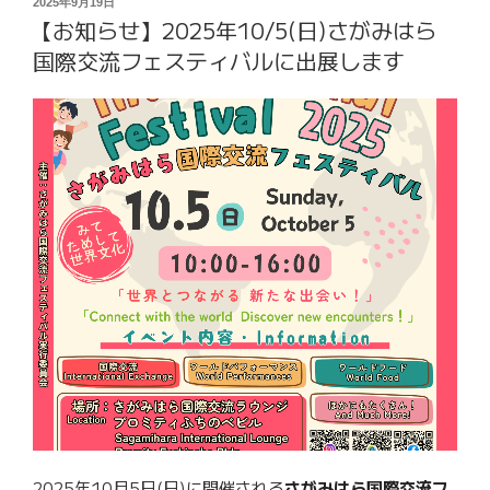
投
2025年9月19日
ラ
【お知らせ】2025年10/5(日)さがみはら
開
稿
ブ
日:
催】
国際交流フェスティバルに出展します
「さ
10
ん」
月
で
18
行
日
い
(土)
ま
第
す”
27
の
回
ゆ
う
ゆ
う
版
画
美
術
2025年10月5日(日)に開催される
さがみはら国際交流フ