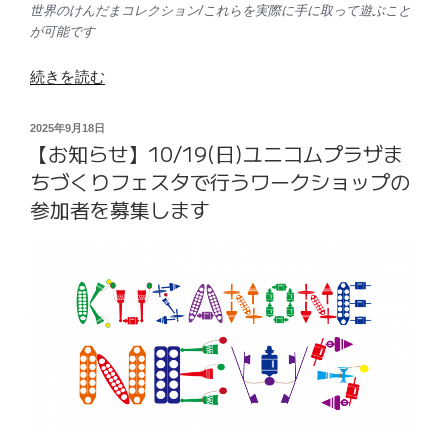
世界のけんだまコレクション/これらを実際に手に取って遊ぶこと
プ
が可能です
ロ
グ
“【お
続きを読む
ラ
知
ム
ら
投
2025年9月18日
（会
【お知らせ】10/19(日)ユニコムプラザま
せ】
稿
場：
日:
2025
ちづくりフェスタで行うワークショップの
町
年
参加者を募集します
田
10/5(日)
市
さ
立
が
国
み
際
は
版
ら
画
国
美
際
術
交
館）
流
を