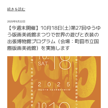
“【お
続きを読む
知
ら
投
2025年9月22日
【今週末開催】10月18日(土)第27回ゆうゆ
せ】
稿
日:
11/29(土)
う版画美術館まつりで世界の遊びと衣装の
世
出張博物館プログラム（会場：町田市立国
界
際版画美術館）を実施します
の
遊
び
の
出
張
博
物
館
ボ
ー