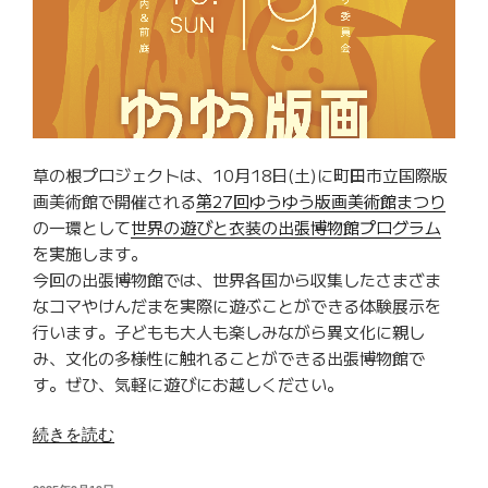
ド
ゲ
ー
ム
ス
ペ
草の根プロジェクトは、10月18日(土)に町田市立国際版
シ
画美術館で開催される
第27回ゆうゆう版画美術館まつり
ャ
の一環として
世界の遊びと衣装の出張博物館プログラム
ル
を実施します。
を
今回の出張博物館では、世界各国から収集したさまざま
町
なコマやけんだまを実際に遊ぶことができる体験展示を
田
行います。子どもも大人も楽しみながら異文化に親し
小
み、文化の多様性に触れることができる出張博物館で
山
す。ぜひ、気軽に遊びにお越しください。
子
ど
“【今
続きを読む
も
週
ク
末