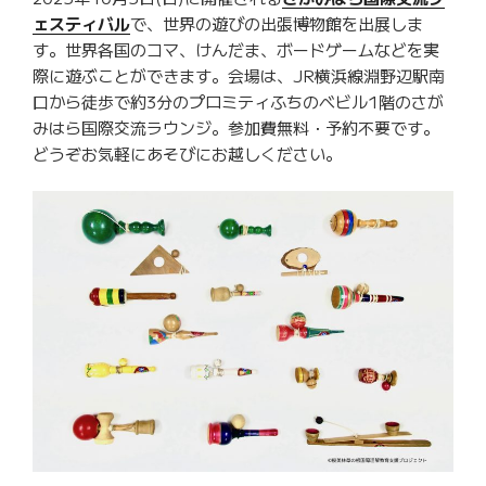
館
ェスティバル
で、世界の遊びの出張博物館を出展しま
ま
す。世界各国のコマ、けんだま、ボードゲームなどを実
つ
際に遊ぶことができます。会場は、JR横浜線淵野辺駅南
り
口から徒歩で約3分のプロミティふちのべビル1階のさが
で
みはら国際交流ラウンジ。参加費無料・予約不要です。
世
どうぞお気軽にあそびにお越しください。
界
の
遊
び
と
衣
装
の
出
張
博
物
館