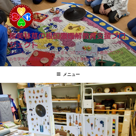
コ
ン
テ
ン
ツ
桜美林草の根国際理解教育支援プロ
へ
ジェクト
ス
ヒト、モノ、チエ・ワザによる６つのアウトリーチ教育プログラ
キ
ムを学外の教育現場からの依頼に応じて実施します
ッ
プ
メニュー