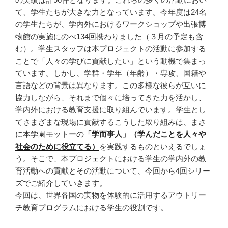
て、学生たちが大きな力となっています。今年度は24名
の学生たちが、学内外におけるワークショップや出張博
物館の実施にのべ134回携わりました（３月の予定も含
む）。学生スタッフは本プロジェクトの活動に参加する
ことで「人々の学びに貢献したい」という動機で集まっ
ています。しかし、学群・学年（年齢）・専攻、国籍や
言語などの背景は異なります。この多様な彼らが互いに
協力しながら、それまで個々に培ってきた力を活かし、
学内外における教育支援に取り組んでいます。学生とし
てさまざまな現場に貢献するこうした取り組みは、まさ
に
本学園モットーの
「学而事人」（学んだことを人々や
社会のために役立てる）
を実践するものといえるでしょ
う。そこで、本プロジェクトにおける学生の学内外の教
育活動への貢献とその活動について、今回から4回シリー
ズでご紹介していきます。
今回は、世界各国の実物を体験的に活用するアウトリー
チ教育プログラムにおける学生の役割です。