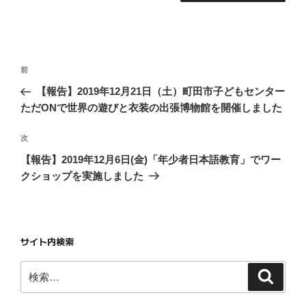
投
前
前
稿
の
【報告】2019年12月21日（土）町田市子どもセンター
ナ
投
ただONで世界の遊びと衣装の出張博物館を開催しました
ビ
稿
ゲ
次
次
ー
の
【報告】2019年12月6日(金)「年少者日本語教育」でワー
投
シ
クショップを実施しました
稿
ョ
ン
サイト内検索
検
検
索
索: