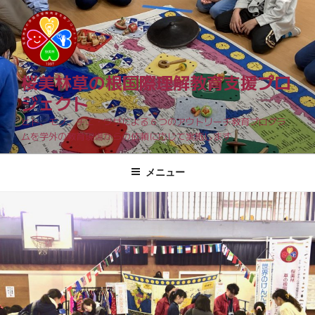
コ
ン
テ
ン
ツ
桜美林草の根国際理解教育支援プロ
へ
ジェクト
ス
ヒト、モノ、チエ・ワザによる６つのアウトリーチ教育プログラ
キ
ムを学外の教育現場からの依頼に応じて実施します
ッ
プ
メニュー