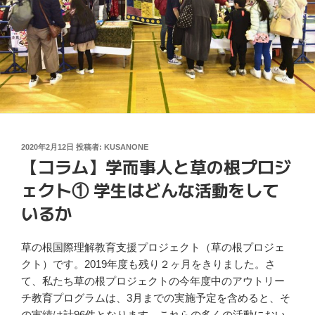
投
2020年2月12日
投稿者:
KUSANONE
【コラム】学而事人と草の根プロジ
稿
日:
ェクト① 学生はどんな活動をして
いるか
草の根国際理解教育支援プロジェクト（草の根プロジェ
クト）です。2019年度も残り２ヶ月をきりました。さ
て、私たち草の根プロジェクトの今年度中のアウトリー
チ教育プログラムは、3月までの実施予定を含めると、そ
の実績は計96件となります。これらの多くの活動におい