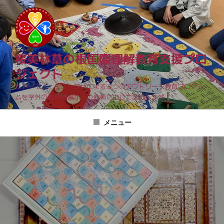
コ
ン
テ
ン
ツ
桜美林草の根国際理解教育支援プロ
へ
ジェクト
ス
ヒト、モノ、チエ・ワザによる６つのアウトリーチ教育プログラ
キ
ムを学外の教育現場からの依頼に応じて実施します
ッ
プ
メニュー