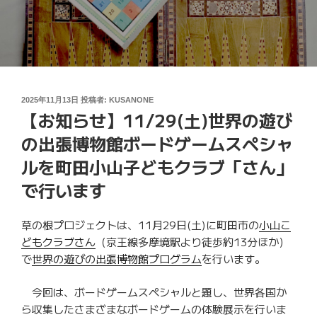
投
2025年11月13日
投稿者:
KUSANONE
【お知らせ】11/29(土)世界の遊び
稿
日:
の出張博物館ボードゲームスペシャ
ルを町田小山子どもクラブ「さん」
で行います
草の根プロジェクトは、11月29日(土)に町田市の
小山こ
どもクラブさん
（京王線多摩境駅より徒歩約13分ほか）
で
世界の遊びの出張博物館プログラム
を行います。
今回は、ボードゲームスペシャルと題し、世界各国か
ら収集したさまざまなボードゲームの体験展示を行いま