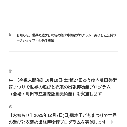
カ
お知らせ
、
世界の遊びと衣装の出張博物館プログラム
、
終了した公開ワ
テ
ークショップ・出張博物館
ゴ
リ
ー
投
前
前
稿
の
【今週末開催】10月18日(土)第27回ゆうゆう版画美術
ナ
投
館まつりで世界の遊びと衣装の出張博物館プログラム
ビ
稿
（会場：町田市立国際版画美術館）を実施します
ゲ
ー
次
次
の
シ
【お知らせ】2025年12月7日(日)橋本子どもまつりで世界
投
の遊びと衣装の出張博物館プログラムを実施します
ョ