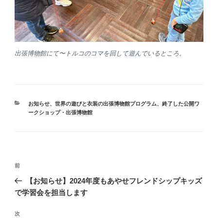
出張博物館にて〜トルコのコマを回して遊んでいるところ。
カ
お知らせ
、
世界の遊びと衣装の出張博物館プログラム
、
終了した公開ワ
テ
ークショップ・出張博物館
ゴ
リ
ー
投
前
前
稿
の
【お知らせ】2024年度もあやせフレンドシップキッズ
ナ
投
で学習会を担当します
ビ
稿
ゲ
次
次