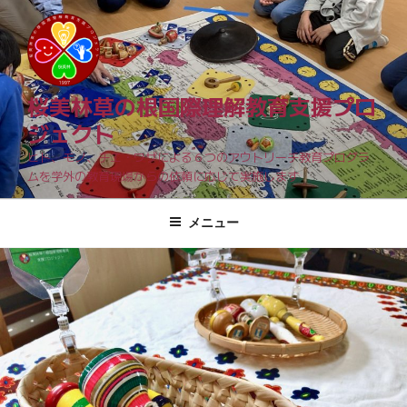
コ
ン
テ
ン
ツ
桜美林草の根国際理解教育支援プロ
へ
ジェクト
ス
ヒト、モノ、チエ・ワザによる６つのアウトリーチ教育プログラ
キ
ムを学外の教育現場からの依頼に応じて実施します
ッ
プ
メニュー