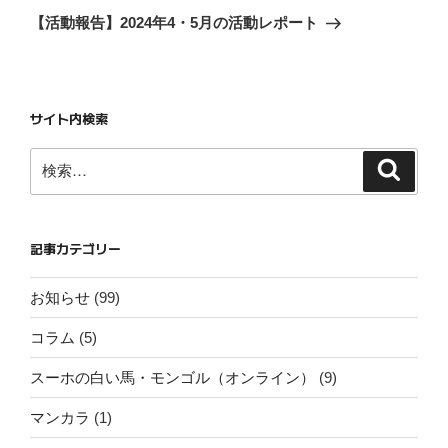
ー
の
【活動報告】2024年4・5月の活動レポート
投
シ
稿
ョ
ン
サイト内検索
検
検
索
索:
記事カテゴリー
お知らせ
(99)
コラム
(5)
スーホの白い馬・モンゴル（オンライン）
(9)
マンカラ
(1)