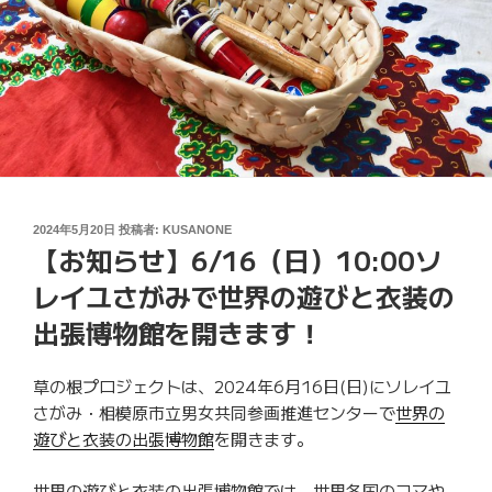
投
2024年5月20日
投稿者:
KUSANONE
【お知らせ】6/16（日）10:00ソ
稿
日:
レイユさがみで世界の遊びと衣装の
出張博物館を開きます！
草の根プロジェクトは、2024年6月16日(日)にソレイユ
さがみ・相模原市立男女共同参画推進センターで
世界の
遊びと衣装の出張博物館
を開きます。
世界の遊びと衣装の出張博物館では、世界各国のコマや