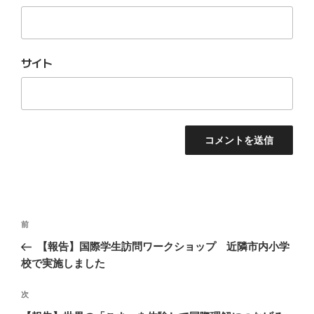
サイト
投
前
前
稿
の
【報告】国際学生訪問ワークショップ 近隣市内小学
ナ
投
校で実施しました
ビ
稿
ゲ
次
次
の