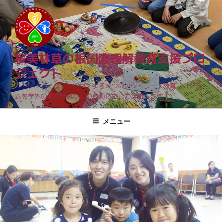
コ
ン
テ
ン
ツ
桜美林草の根国際理解教育支援プロ
へ
ジェクト
ス
ヒト、モノ、チエ・ワザによる６つのアウトリーチ教育プログラ
キ
ムを学外の教育現場からの依頼に応じて実施します
ッ
プ
メニュー