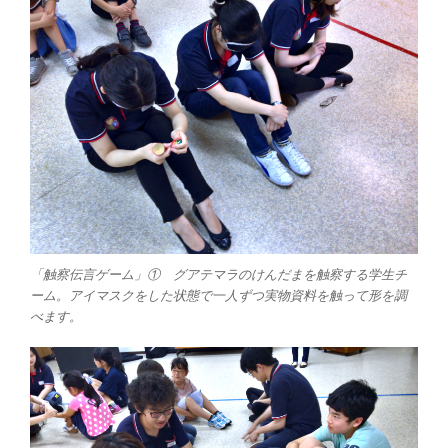
「触察伝言ゲーム」① グアテマラのけんだまを触察する学生チ
ーム。アイマスクをした状態で一人ずつ実物資料を触って形を調
べます。