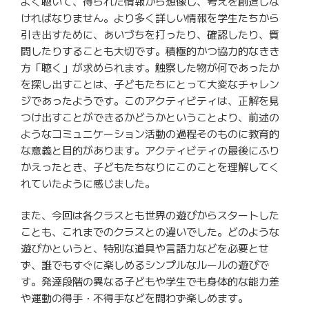
よく聴いて、得られた情報から想像し、考えを創造しな
ければなりません。より多く詳しい情報を学生たちから
引き出すために、あいづちを打ったり、確認したり、質
問したりすることも大切です。積極的かつ協力的なきき
方「聴く」が求められます。触察した物が何であったか
を探し出すことは、子どもたちにとって大変なチャレン
ジであったようです。このアクティビティは、正解を見
つけ出すことができるかどうかということより、前述の
ようなコミュニケーション活動の過程そのものに教育的
な意義と目的があります。アクティビティの最後にふり
かえったとき、子どもたちなりにこのことを理解してく
れていたように感じました。
また、今回は各クラスとも世界の遊びからスタートした
ことも、これまでのクラスとの違いでした。どのような
遊びかというと、特別な道具や言語力などを必要とせ
ず、
誰でもすぐに楽しめるシンプルなルールの遊びで
す。
発達段階の異なる子どもや学生でも身体的な能力差
や運動の得手・
不得手などを問わず楽しめます。