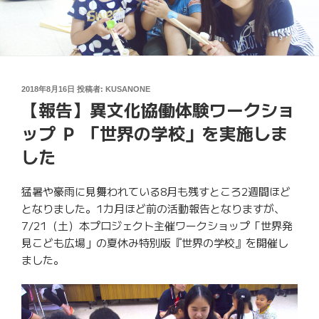
投
2018年8月16日
投稿者:
KUSANONE
【報告】異文化協働体験ワークショ
稿
日:
ップ Ｐ 「世界の学校」を実施しま
した
猛暑や豪雨に見舞われている8月も残すところ2週間ほど
となりました。1カ月ほど前の活動報告となりますが、
7/21（土）本プロジェクト主催ワークショップ「
世界発
見こども広場」の夏休み特別版『世界の学校』
を開催し
ました。