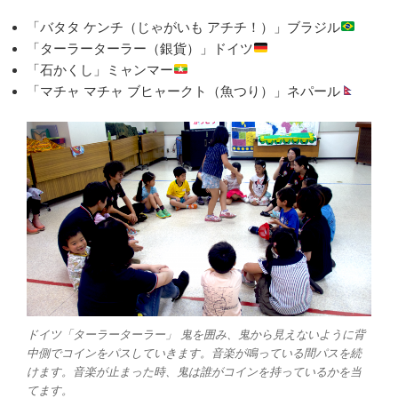
「
バタタ ケンチ（じゃがいも アチチ！）」ブラジル
「ターラーターラー（銀貨）」ドイツ
「石かくし」ミャンマー
「マチャ マチャ ブヒャークト（魚つり）」ネパール
ドイツ「ターラーターラー」 鬼を囲み、鬼から見えないように背
中側でコインをパスしていきます。音楽が鳴っている間パスを続
けます。音楽が止まった時、鬼は誰がコインを持っているかを当
てます。