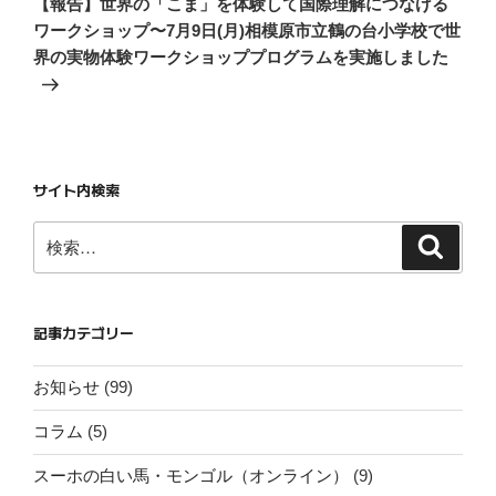
ー
【報告】世界の「こま」を体験して国際理解につなげる
投
シ
ワークショップ〜7月9日(月)相模原市立鶴の台小学校で世
稿
界の実物体験ワークショッププログラムを実施しました
ョ
ン
サイト内検索
検
検
索
索:
記事カテゴリー
お知らせ
(99)
コラム
(5)
スーホの白い馬・モンゴル（オンライン）
(9)