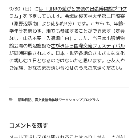
9/30（日）に
は「世界の遊びと衣装の出張博物館プログ
ラム」
を予定しています。会場は桜美林大学第二国際寮
（淵野辺駅南口より徒歩約3分）です。こちらは、年齢･
学年等を問わず、誰でも参加することができます（定員
なし・申込不要・入退場自由）。また、当日は出張博物
館会場の周辺施設で
さがみはら国際交流フェスティバル
が同時開催されます。日本・世界各地のさまざまな文化
に親しむ１日となるのではないかと思います。ご友人や
ご家族、みなさまお誘い合わせのうえご来場ください。
カ
活動日記
、
異文化協働体験ワークショッププログラム
テ
ゴ
リ
ー
コメントを残す
メールアドレスが公開されることはありません。
*
が付