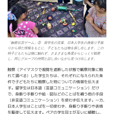
「触察伝言ゲーム」③ 留学生の言葉、日本人学生の身振り手振
りから得た情報をもとに、子どもたちは物を探し出します。この
時子どもたちは物に触れず、さまざまな角度からじっくり観察
し、同じグループの仲間と話し合いながら見つけ出します。
触察（アイマスクで視覚を遮断した状態で観察対象に触
れて調べる）した学生たちは、それぞれに与えられた条
件で子どもたちに触察した物についての情報を伝えま
す。留学生は日本語（言語コミュニケーション）だけ
で、身振り手振りや絵・図などのことばを補う他の手段
（非言語コミュニケーション）を使わず伝えます。一方､
日本人学生はことばを一切使わず、身振り手振りや表情
を駆使して伝えます。ペアの学生同士が互いに傾聴し、