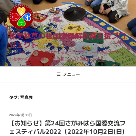
コ
ン
テ
ン
ツ
桜美林草の根国際理解教育支援プロ
へ
ジェクト
ス
ヒト、モノ、チエ・ワザによる６つのアウトリーチ教育プログラ
キ
ムを学外の教育現場からの依頼に応じて実施します
ッ
プ
メニュー
タグ: 写真展
投
2022年9月30日
【お知らせ】第24回さがみはら国際交流フ
稿
日:
ェスティバル2022（2022年10月2日(日)