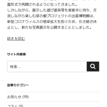
面形式で再開されるようになってきました。
しかしながら、展示した遊び道具等を直接手に持ち、交
流しながら楽しむ草の根プロジェクトの出張博物館は、
新型コロナウィルスの感染拡大を防ぐため、引き続き休
止とし、新たな写真展示を公開することとしました。
“【お
続きを読む
知
ら
サイト内検索
せ】
第
検
検
24
索
索:
回
さ
が
記事カテゴリー
み
は
お知らせ
(99)
ら
コラム
(5)