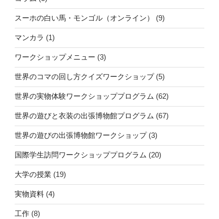
国
際
スーホの白い馬・モンゴル（オンライン）
(9)
交
流
マンカラ
(1)
フ
ワークショップメニュー
(3)
ェ
ス
世界のコマの回し方クイズワークショップ
(5)
テ
ィ
世界の実物体験ワークショッププログラム
(62)
バ
世界の遊びと衣装の出張博物館プログラム
(67)
ル
2022（2022
世界の遊びの出張博物館ワークショップ
(3)
年
10
国際学生訪問ワークショッププログラム
(20)
月
大学の授業
(19)
2
日
実物資料
(4)
(日)
開
工作
(8)