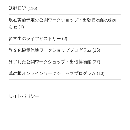
催）
活動日記
(116)
で
写
現在実施予定の公開ワークショップ・出張博物館のお知
真
らせ
(1)
展
を
留学生のライフヒストリー
(2)
行
異文化協働体験ワークショッププログラム
(15)
い
ま
終了した公開ワークショップ・出張博物館
(27)
す。”
の
草の根オンラインワークショッププログラム
(19)
サイトポリシー