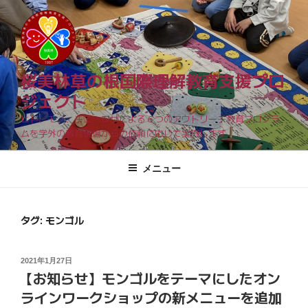
コ
ン
テ
ン
ツ
桜美林草の根国際理解教育支援プロ
へ
ジェクト
ス
ヒト、モノ、チエ・ワザによる６つのアウトリーチ教育プログラ
キ
ムを学外の教育現場からの依頼に応じて実施します
ッ
プ
メニュー
タグ: モンゴル
投
2021年1月27日
【お知らせ】モンゴルをテーマにしたオン
稿
日:
ラインワークショップの新メニューを追加