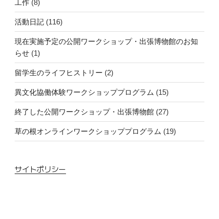
工作
(8)
ュ
活動日記
(116)
ー
を
現在実施予定の公開ワークショップ・出張博物館のお知
追
らせ
(1)
加
し
留学生のライフヒストリー
(2)
ま
異文化協働体験ワークショッププログラム
(15)
す”
の
終了した公開ワークショップ・出張博物館
(27)
草の根オンラインワークショッププログラム
(19)
サイトポリシー