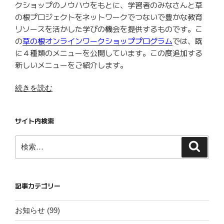
クショップのノウハウをもとに、学習者のみなさんと草
の根プロジェクトをネットワークでつないで豊かな教育
リソースを活かした学びの機会を提供するものです。こ
の
草の根オンラインワークショッププログラム
では、既
に４種類のメニューを公開しています。この度追加する
新しいメニューをご紹介します。
“【お
続きを読む
知
ら
サイト内検索
せ】
モ
検
検
ン
索
索:
ゴ
ル
を
記事カテゴリー
テ
ー
お知らせ
(99)
マ