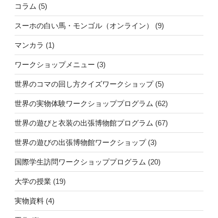
コラム
(5)
に
し
スーホの白い馬・モンゴル（オンライン）
(9)
た
オ
マンカラ
(1)
ン
ワークショップメニュー
(3)
ラ
イ
世界のコマの回し方クイズワークショップ
(5)
ン
ワ
世界の実物体験ワークショッププログラム
(62)
ー
世界の遊びと衣装の出張博物館プログラム
(67)
ク
シ
世界の遊びの出張博物館ワークショップ
(3)
ョ
ッ
国際学生訪問ワークショッププログラム
(20)
プ
大学の授業
(19)
の
新
実物資料
(4)
メ
ニ