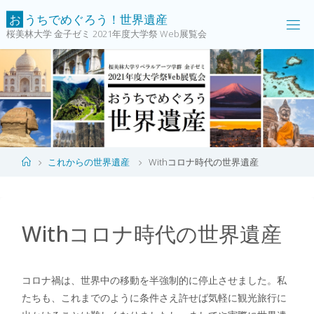
コ
お
う
ち
で
め
ぐ
ろ
う
！
世
界
遺
産
ン
桜美林大学 金子ゼミ 2021年度大学祭 Web展覧会
テ
ン
ツ
へ
ス
キ
ッ
ホ
これからの世界遺産
Withコロナ時代の世界遺産
プ
ー
ム
Withコロナ時代の世界遺産
コロナ禍は、世界中の移動を半強制的に停止させました。私
たちも、これまでのように条件さえ許せば気軽に観光旅行に