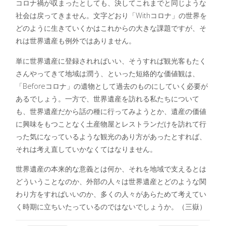
コロナ禍が収まったとしても、決してこれまでと同じような
社会は戻ってきません。文字どおり「Withコロナ」の世界を
どのように生きていくかはこれからの大きな課題ですが、そ
れは世界遺産も例外ではありません。
単に世界遺産に登録されればいい、そうすれば観光客もたく
さんやってきて地域は潤う、といった短絡的な価値観は、
「Beforeコロナ」の遺物として過去のものにしていく必要が
あるでしょう。一方で、世界遺産を訪れる私たちについて
も、世界遺産だから話の種に行ってみようとか、遺産の価値
に興味をもつことなく土産物屋とレストランだけを訪れて行
った気になっているような観光のあり方があったとすれば、
それは考え直していかなくてはなりません。
世界遺産の本来的な意義とは何か、それを地域で支えるとは
どういうことなのか、外部の人々は世界遺産とどのような関
わり方をすればいいのか、多くの人々があらためて考えてい
く時期に立ちいたっているのではないでしょうか。（三嶽）