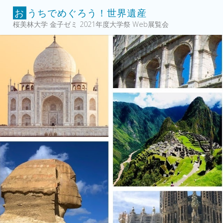
コ
お
う
ち
で
め
ぐ
ろ
う
！
世
界
遺
産
ン
桜美林大学 金子ゼミ 2021年度大学祭 Web展覧会
テ
ン
ツ
へ
ス
キ
ッ
プ