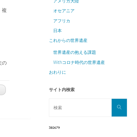
アメリカ大陸
、複
オセアニア
アフリカ
日本
これからの世界遺産
世界遺産の抱える課題
Withコロナ時代の世界遺産
次の
おわりに
サイト内検索
検
検
索
索
対
象: