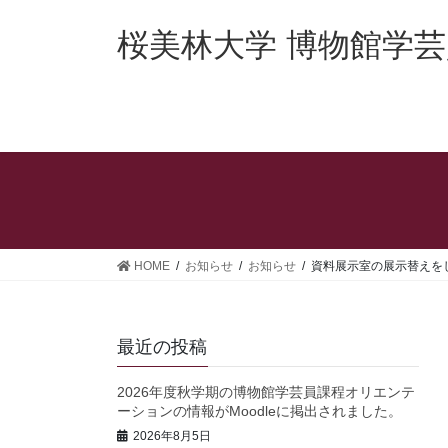
コ
ナ
ン
ビ
桜美林大学 博物館学
テ
ゲ
ン
ー
ツ
シ
へ
ョ
ス
ン
キ
に
ッ
移
プ
動
HOME
お知らせ
お知らせ
資料展示室の展示替えを
最近の投稿
2026年度秋学期の博物館学芸員課程オリエンテ
ーションの情報がMoodleに掲出されました。
2026年8月5日