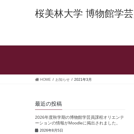
コ
ナ
ン
ビ
桜美林大学 博物館学
テ
ゲ
ン
ー
ツ
シ
へ
ョ
ス
ン
キ
に
ッ
移
プ
動
HOME
お知らせ
2021年3月
最近の投稿
2026年度秋学期の博物館学芸員課程オリエンテ
ーションの情報がMoodleに掲出されました。
2026年8月5日