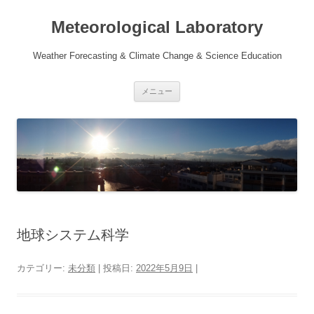
Meteorological Laboratory
Weather Forecasting & Climate Change & Science Education
コ
メニュー
ン
テ
ン
ツ
へ
移
動
地球システム科学
カテゴリー:
未分類
| 投稿日:
2022年5月9日
|