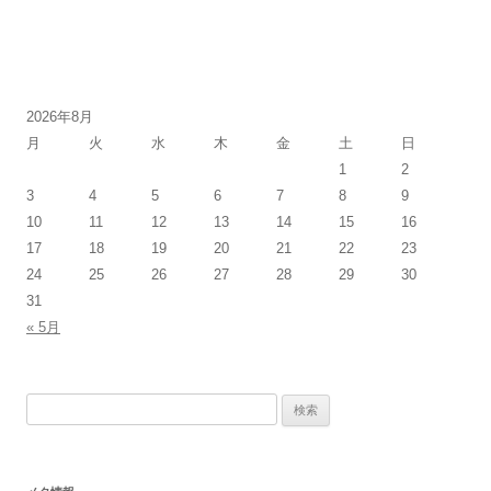
投
稿
2026年8月
ナ
月
火
水
木
金
土
日
ビ
1
2
ゲ
3
4
5
6
7
8
9
ー
10
11
12
13
14
15
16
17
18
19
20
21
22
23
シ
24
25
26
27
28
29
30
ョ
31
ン
« 5月
検
索
: