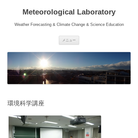
Meteorological Laboratory
Weather Forecasting & Climate Change & Science Education
コ
メニュー
ン
テ
ン
ツ
へ
移
動
環境科学講座