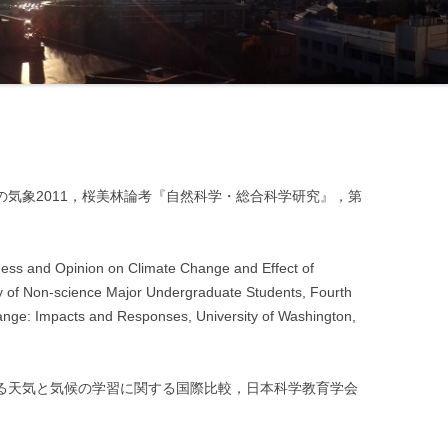
耕栽培
海氷面
状況
二酸化
エネル
温室効
スの気象2011，桜美林論考『自然科学・総合科学研究』，第
太陽放
成層圏
s and Opinion on Climate Change and Effect of
PRERC
y of Non-science Major Undergraduate Students, Fourth
AND 20
ange: Impacts and Responses, University of Washington,
ける天気と気候の学習に関する国際比較，日本科学教育学会