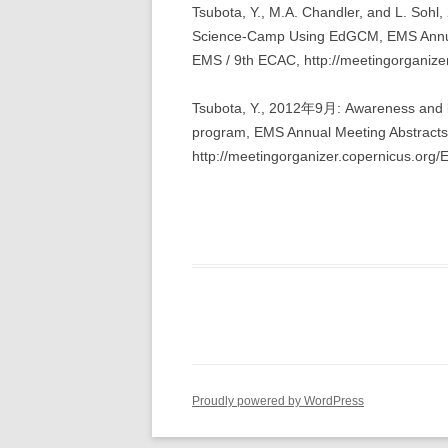
Tsubota, Y., M.A. Chandler, and L. Soh
Science-Camp Using EdGCM, EMS Annual
EMS / 9th ECAC, http://meetingorganiz
Tsubota, Y., 2012年9月: Awareness and k
program, EMS Annual Meeting Abstracts
http://meetingorganizer.copernicus.or
Proudly powered by WordPress