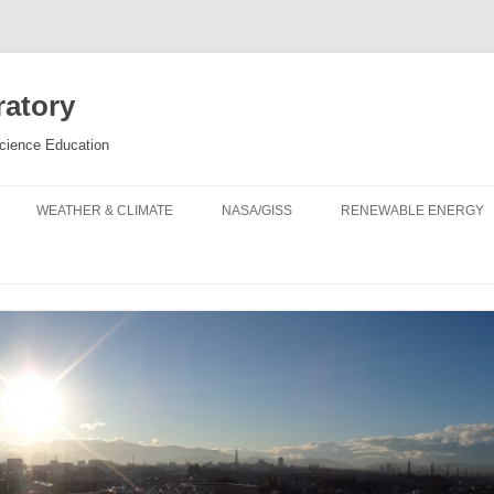
ratory
cience Education
コ
ン
WEATHER & CLIMATE
NASA/GISS
RENEWABLE ENERGY
テ
ン
ツ
天気と気象，気候，海洋の教材
EDGCM
JAPAN
へ
移
EDGC
動
雲の十種雲形
MODEL E
EDGC
大気環境ステーション
風力発電所
UPDATING CLIMATE SCIENCE
一粒館の気象観測
地球温
教材紹介
町田キャンパス天気カメラ
理化学館大気環境ステーション
全球平
ー
ニューヨークの天気予報
海水面
オゾン層と紫外線の科学
氷床の