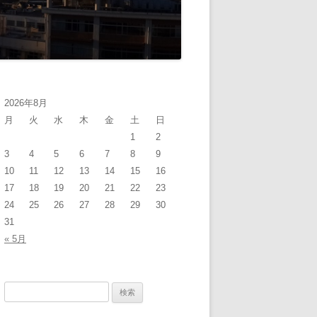
積の変化
炭素の排出量
ギー消費量
2026年8月
果気体の気候強制力
月
火
水
木
金
土
日
1
2
射
3
4
5
6
7
8
9
エアロゾル
10
11
12
13
14
15
16
17
18
19
20
21
22
23
EPTION AND DICE (2012
24
25
26
27
28
29
30
13)
31
« 5月
検
索