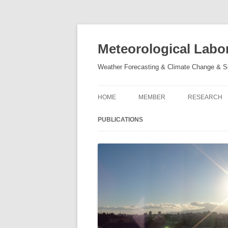
Meteorological Labo
Weather Forecasting & Climate Change & S
HOME
MEMBER
RESEARCH
坪田幸政
天気予報精度
PUBLICATIONS
環境科学講座
2013年〜2015年
風力発電
2012年
バーニア社の
2011年
レゴエネルギ
2010年
STEM
2009年