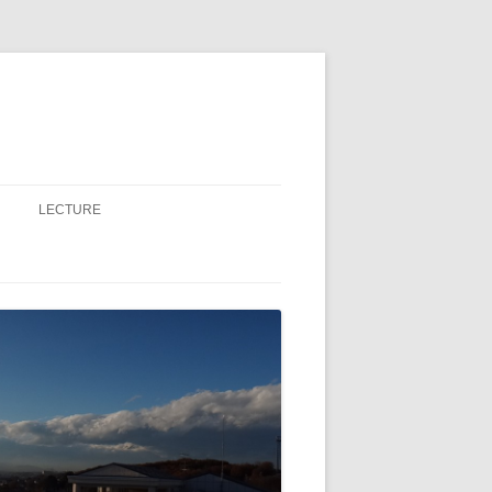
LECTURE
ESE MANUALS FOR
気象学Ⅰ・Ⅱ
気象学演習
M
地球規模環境論Ⅰ・Ⅱ
Mの結果
暖化との闘い
気象日報（一粒館）
地学概論
均気温
気象週報（一粒館）
気象日報（理化学館）
自然科学基礎（気象学）
グループ実験（4〜5人）
高度
気象週報（理化学館）
地学実験II（気象・天文分野）
変化
気象月報（理化学館）