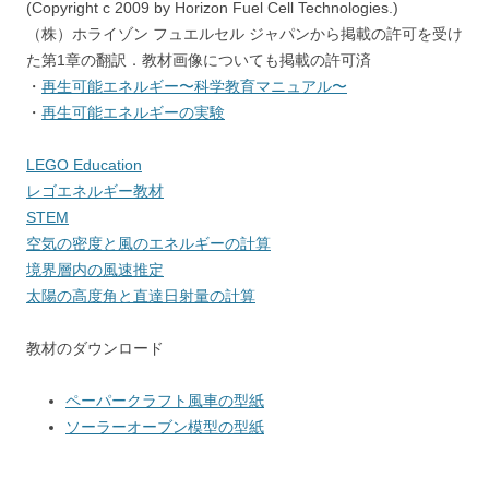
(Copyright c 2009 by Horizon Fuel Cell Technologies.)
（株）ホライゾン フュエルセル ジャパンから掲載の許可を受け
た第1章の翻訳．教材画像についても掲載の許可済
・
再生可能エネルギー〜科学教育マニュアル〜
・
再生可能エネルギーの実験
LEGO Education
レゴエネルギー教材
STEM
空気の密度と風のエネルギーの計算
境界層内の風速推定
太陽の高度角と直達日射量の計算
教材のダウンロード
ペーパークラフト風車の型紙
ソーラーオーブン模型の型紙