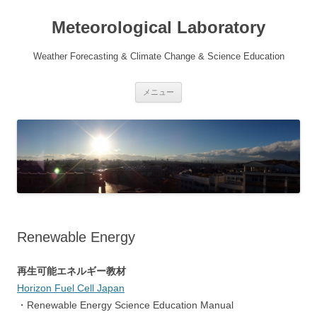
Meteorological Laboratory
Weather Forecasting & Climate Change & Science Education
コ
メニュー
ン
テ
ン
ツ
へ
移
動
Renewable Energy
再生可能エネルギー教材
Horizon Fuel Cell Japan
・Renewable Energy Science Education Manual