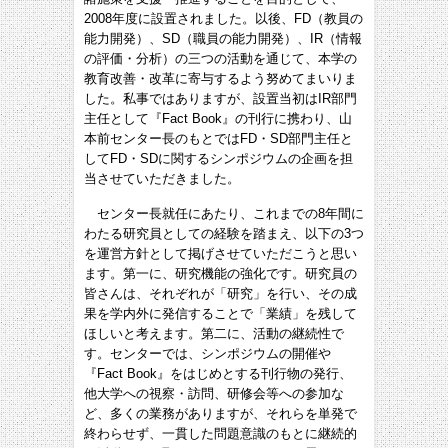
2008年度に設置されました。以後、FD（教員の
能力開発）、SD（職員の能力開発）、IR（情報
の評価・分析）の三つの活動を通じて、本学の
教育改善・改革に寄与するよう努めてまいりま
した。私事ではありますが、設置当初はIR部門
主任として『Fact Book』の刊行に携わり、山
本前センター長のもとではFD・SD部門主任と
してFD・SDに関するシンポジウムの企画を担
当させていただきました。
センター長就任にあたり、これまでの8年間に
わたる研究員としての経験を踏まえ、以下の3つ
を運営方針として掲げさせていただこうと思い
ます。第一に、研究機能の強化です。研究員の
皆さんは、それぞれが「研究」を行い、その成
果を学内外に発信することで「業績」を残して
ほしいと考えます。第二に、活動の継続性で
す。センターでは、シンポジウムの開催や
『Fact Book』をはじめとする刊行物の発行、
他大学への視察・訪問、研修会等への参加な
ど、多くの業務がありますが、それらを単発で
終わらせず、一貫した問題意識のもとに継続的