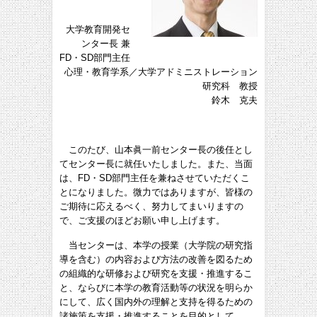
大学教育開発セ
ンター長 兼
FD・SD部門主任
心理・教育学系／大学アドミニストレーション
研究科 教授
鈴木 克夫
このたび、山本眞一前センター長の後任とし
てセンター長に就任いたしました。また、当面
は、FD・SD部門主任を兼ねさせていただくこ
とになりました。微力ではありますが、皆様の
ご期待に応えるべく、努力してまいりますの
で、ご支援のほどお願い申し上げます。
当センターは、本学の授業（大学院の研究指
導を含む）の内容および方法の改善を図るため
の組織的な研修および研究を支援・推進するこ
と、ならびに本学の教育活動等の状況を明らか
にして、広く国内外の理解と支持を得るための
諸施策を支援・推進することを目的として、